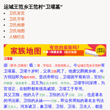
运城王范乡王范村“卫瓘墓”
卫氏首页
卫氏字辈
卫氏相册
卫氏地图
人物纪念
卫瓘墓
据
载：
。今
有
《晋书·卫瓘传》
瓘，字伯玉，河东安邑人
运城王范乡王范村
卫瓘墓。卫瓘十岁时，父亲
死了。他袭父爵阌乡侯，年
卫觊
方弱冠即为
。晋武帝即位，卫瓘因平蜀有功，官封
魏尚书郎
徐
，后又为
。卫瓘学问深博，为
州都督、镇东将军
征北大将军、尚书令
官清正，在朝野都有很高威望。卫瓘工于草书。
其父卫觊，他的儿子
，卫恒的儿子
，也是著名
卫恒
卫璪、卫玠
的书法家。卫恒的从妹——
，即众所周知的著名女书法
卫铄
家
。河东诸卫，象卫瓘、卫恒、卫璪、卫夫人，都是
卫夫人