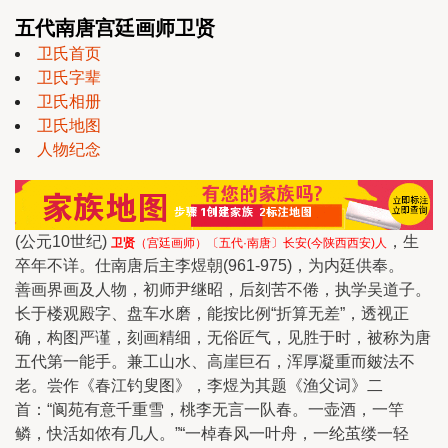
五代南唐宫廷画师卫贤
卫氏首页
卫氏字辈
卫氏相册
卫氏地图
人物纪念
(公元10世纪)
，生
卫贤
（宫廷画师）〔五代·南唐〕长安(今陕西西安)人
卒年不详。仕南唐后主李煜朝(961-975)，为内廷供奉。
善画界画及人物，初师尹继昭，后刻苦不倦，执学吴道子。
长于楼观殿字、盘车水磨，能按比例“折算无差”，透视正
确，构图严谨，刻画精细，无俗匠气，见胜于时，被称为唐
五代第一能手。兼工山水、高崖巨石，浑厚凝重而皴法不
老。尝作《春江钓叟图》，李煜为其题《渔父词》二
首：“阆苑有意千重雪，桃李无言一队春。一壶酒，一竿
鳞，快活如侬有几人。”“一棹春风一叶舟，一纶茧缕一轻