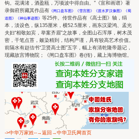
钩。花满渚，酒盈瓯，万顷波中得自由。”《宣和画谱》著
录御府所藏其作品有
《闸口盘车图》《雪宫图》《渡水罗汉像图》《蜀
等25件。传世作品有《高士图》轴，绢
道图》《神仙事迹图》
本，淡设色，纵135厘米，横52.5厘米，画东汉梁鸿、孟光
夫妇“相敬如宾，举案齐眉”之故事，全图山石浑厚，树木茂
密，干笔点苔，皴染精到，结构严谨，具有较高艺术价值。
前隔水有赵佶书“卫贤高士图”五字，幅上有清乾隆帝题记，
现藏故宫博物院；《闸口盘车图》卷(传)，藏上海博物馆。
->中华万家姓
--→返回→中华卫氏网首页